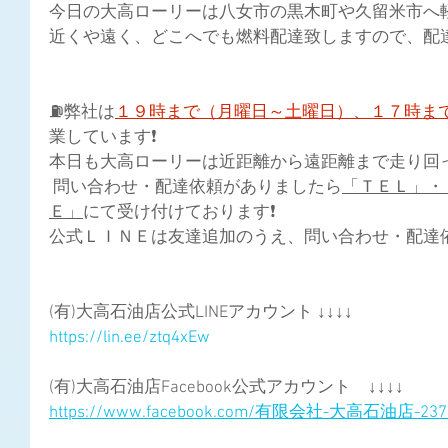
今日の大高ローリーは八女市の黒木町や久留米市へ軽油
近くや遠く、どこへでも燃料配達致しますので、配達
⛽弊社は
１９時まで（月曜日～土曜日）、１７時ま
業しています❗
本日も大高ローリーは近距離から遠距離まで走り回って
 問い合わせ・配達依頼がありましたら
「ＴＥＬ」・
Ｅ」
にて受け付けております❗ 
公式ＬＩＮＥは友達追加のうえ、問い合わせ・配達依頼
(有)大高石油店公式LINEアカウント ↓↓↓↓
https://lin.ee/ztq4xEw
(有)大高石油店Facebook公式アカウント　↓↓↓↓
https://www.facebook.com/有限会社-大高石油店-2373