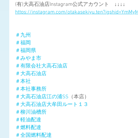
(有)大高石油店Instagram公式アカウント　↓↓↓↓
https://instagram.com/otakasekiyu.ten?igshid=YmM
＃九州
＃福岡
＃福岡県
＃みやま市
＃有限会社大高石油店
＃大高石油店
＃本社
＃本社事務所
＃大高石油店江の浦SS
（本店）
＃大高石油店大牟田ルート１３
＃柳川油槽所
＃軽油配達
＃燃料配達
＃全国燃料配達