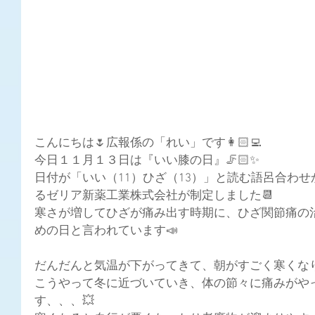
こんにちは🌷広報係の「れい」です👩🏻‍💻
今日１１月１３日は『いい膝の日』🦵🏻✨
日付が「いい（11）ひざ（13）」と読む語呂合わ
るゼリア新薬工業株式会社が制定しました📆
寒さが増してひざが痛み出す時期に、ひざ関節痛の
めの日と言われています📣
だんだんと気温が下がってきて、朝がすごく寒くなりまし
こうやって冬に近づいていき、体の節々に痛みがや
す、、、💥