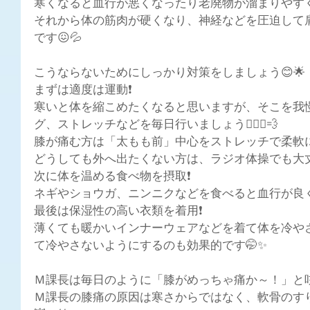
寒くなると血行が悪くなったり老廃物が溜まりやすく
それから体の筋肉が硬くなり、神経などを圧迫して
です😖💦
こうならないためにしっかり対策をしましょう😊🌟
まずは適度は運動❗
寒いと体を縮こめたくなると思いますが、そこを我
グ、ストレッチなどを毎日行いましょう🏃🏻‍♀️💨
膝が痛む方は「太もも前」中心をストレッチで柔軟に
どうしても外へ出たくない方は、ラジオ体操でも大丈
次に体を温める食べ物を摂取❗
ネギやショウガ、ニンニクなどを食べると血行が良く
最後は保湿性の高い衣類を着用❗
薄くても暖かいインナーウェアなどを着て体を冷や
て冷やさないようにするのも効果的です🤭✨
Ｍ課長は毎日のように「膝がめっちゃ痛か～！」と呟
Ｍ課長の膝痛の原因は寒さからではなく、軟骨のすり