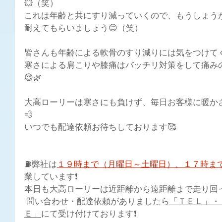
💥（笑）
これは年齢と共にすり減っていくので、もうしょうが
耐えてもらいましょう😊（笑）
皆さんも年齢による軟骨のすり減りには気をつけてく
寒さによる肩こりや膝痛はバッチリ対策をして痛み
😌🌿
大高ローリーは寒さにも負けず、毎日お客様に暖かさ
💨
いつでも配達依頼お待ちしております🥰
⛽弊社は
１９時まで（月曜日～土曜日）、１７時ま
業しています❗
本日も大高ローリーは近距離から遠距離まで走り回って
 問い合わせ・配達依頼がありましたら
「ＴＥＬ」・
Ｅ」
にて受け付けております❗ 