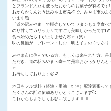
弊社の江の浦SSがある、みやま市では「おからか
とブランド大豆を使ったおからのお菓子が有名です❗
おからかりんとうはみやま市発祥で、みやま市のふ
います🥰
「道の駅みやま」で販売していてワタシも１度食べ
のり甘くてカリッカリですごく美味しかったです❗💕
食べ始めたら手が止りません🥹✨（笑）
味の種類が「プレーン・しお・明太子」の３つありま
みやま市に住んでいる方、もしくは来られた方、是
ただき、道の駅みやまへ寄って是非おからかりんとう
✨
お待ちしております😊💕
本日もフル燃料（軽油・重油・灯油）配達頑張ってます
たくさんの配達依頼ありがとうございます🥰
これからもよろしくお願い致します🙇🏻‍♀️✨