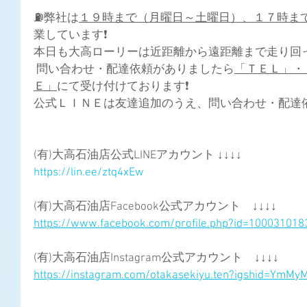
⛽弊社は
１９時まで（月曜日～土曜日）、１７時ま
業しています❗
本日も大高ローリーは近距離から遠距離まで走り回って
 問い合わせ・配達依頼がありましたら
「ＴＥＬ」・
Ｅ」
にて受け付けております❗
公式ＬＩＮＥは友達追加のうえ、問い合わせ・配達依
(有)大高石油店公式LINEアカウント ↓↓↓↓
https://lin.ee/ztq4xEw
(有)大高石油店Facebook公式アカウント　↓↓↓↓
https://www.facebook.com/profile.php?id=10003101
(有)大高石油店Instagram公式アカウント　↓↓↓↓
https://instagram.com/otakasekiyu.ten?igshid=YmM