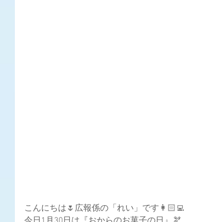
こんにちは🌷広報係の「れい」です👩🏻‍💻
今日1月30日は『おからのお菓子の日』🫘