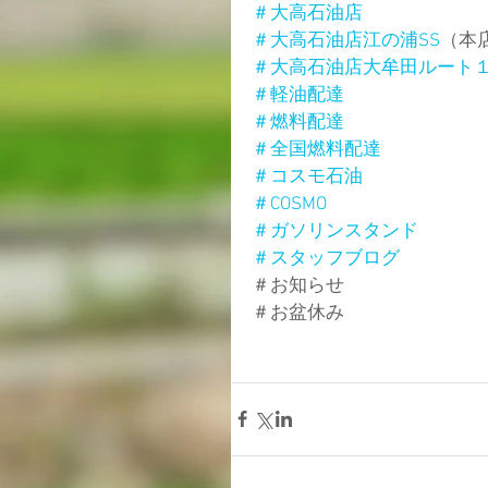
＃大高石油店
＃大高石油店江の浦SS
（本
＃大高石油店大牟田ルート
＃軽油配達
＃燃料配達
＃全国燃料配達
＃コスモ石油
＃COSMO
＃ガソリンスタンド
＃スタッフブログ
＃お知らせ
＃お盆休み