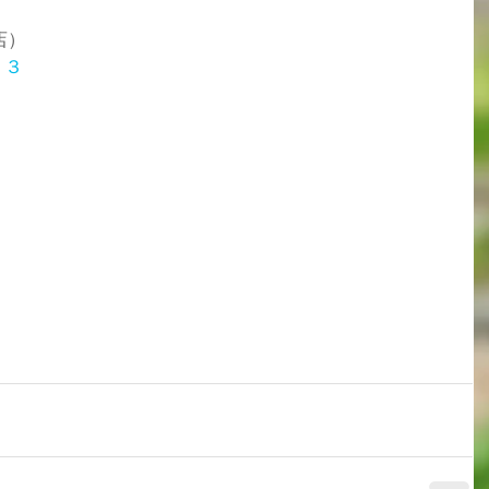
店）
１３