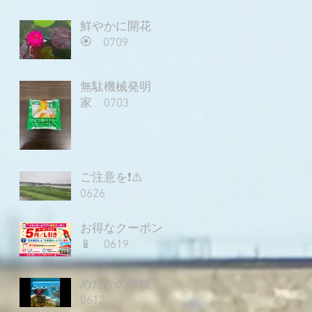
鮮やかに開花
🏵️ 0709
無駄機械発明
家 0703
ご注意を❗⚠️
0626
お得なクーポン
📱 0619
めだかの学校
0612