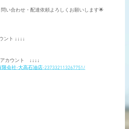
え、問い合わせ・配達依頼よろしくお願いします🌟
ント ↓↓↓↓
式アカウント　↓↓↓↓
com/有限会社-大高石油店-237332113267751/