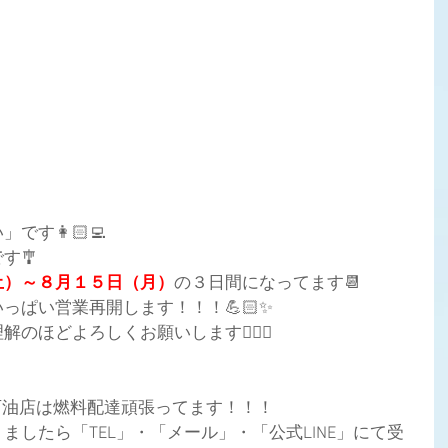
す👩🏻‍💻
す🎐
土）～８月１５日（月）
の３日間になってます📆
っぱい営業再開します！！！💪🏻✨
ほどよろしくお願いします🙇🏻‍♀️
石油店は燃料配達頑張ってます！！！
ましたら「TEL」・「メール」・「公式LINE」にて受