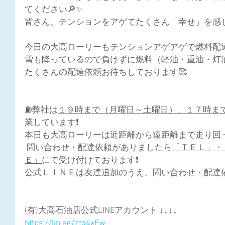
てください🔎✨
皆さん、テンションをアゲてたくさん「幸せ」を感じ
今日の大高ローリーもテンションアゲアゲで燃料配達頑
雪も降っているので負けずに燃料（軽油・重油・灯油
たくさんの配達依頼お待ちしております🥰
⛽
弊社は
１９時まで（月曜日～土曜日）、１７時ま
業しています
❗
本日も大高ローリーは近距離から遠距離まで走り回っ
 問い合わせ・配達依頼がありましたら
「ＴＥＬ」・
Ｅ」
にて受け付けております❗
公式ＬＩＮＥは友達追加のうえ、問い合わせ・配達依
(有)大高石油店公式LINEアカウント ↓↓↓↓
https://lin.ee/ztq4xEw