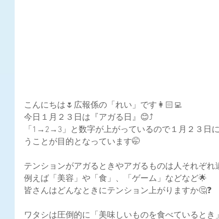
こんにちは🌷広報係の「れい」です👩🏻‍💻
今日１月２３日は『アガる日』😊⤴️
「1→2→3」と数字が上がっているので１月２３日
うことが目的となっています🤭
テンションがアガるときやアガるものは人それぞれ違
例えば「美容」や「食」、「ゲーム」などなど🌟
皆さんはどんなときにテンション上がりますか🤔❓
ワタシは圧倒的に「美味しいものを食べているとき