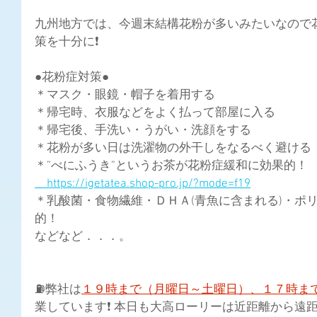
九州地方では、今週末結構花粉が多いみたいなので
策を十分に❗
●花粉症対策●
＊マスク・眼鏡・帽子を着用する
＊帰宅時、衣服などをよく払って部屋に入る
＊帰宅後、手洗い・うがい・洗顔をする
＊花粉が多い日は洗濯物の外干しをなるべく避ける
＊”べにふうき”というお茶が花粉症緩和に効果的！
　https://igetatea.shop-pro.jp/?mode=f19
＊乳酸菌・食物繊維・ＤＨＡ(青魚に含まれる)・ポ
的！
などなど．．．。
⛽弊社は
１９時まで（月曜日～土曜日）、１７時ま
業しています❗ 本日も大高ローリーは近距離から遠距離