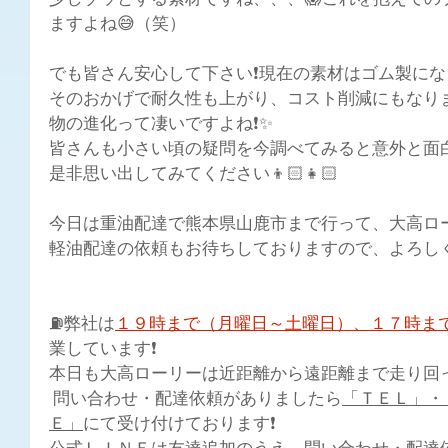
少しゾッとする素材ですね、、、😱これを抱えての
ますよね😅（笑）
でも皆さん安心して下さい❗現在の素材はゴム製になって
そのおかげで耐久性も上がり、コスト削減にもなりま
物の進化って凄いですよね❗️✨
皆さんも小さい頃の疑問を今調べてみると意外と面白
是非思い出してみてください👦🏻👧🏻
今日は重油配達で熊本県山鹿市まで行って、大高ローリ
軽油配達の依頼もお待ちしておりますので、よろしく
⛽弊社は
１９時まで（月曜日～土曜日）、１７時ま
業しています❗
本日も大高ローリーは近距離から遠距離まで走り回って
 問い合わせ・配達依頼がありましたら
「ＴＥＬ」・
Ｅ」
にて受け付けております❗ 