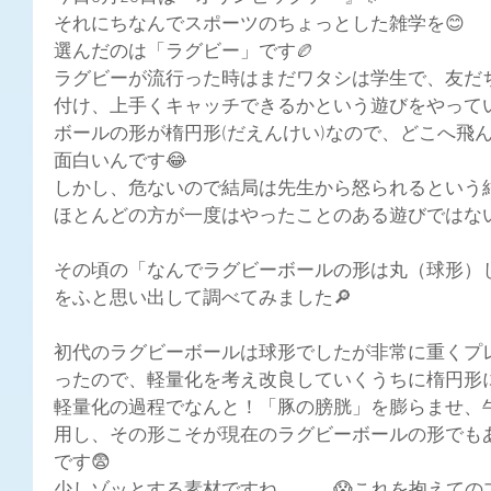
それにちなんでスポーツのちょっとした雑学を😊
選んだのは「ラグビー」です🏉
ラグビーが流行った時はまだワタシは学生で、友だ
付け、上手くキャッチできるかという遊びをやってい
ボールの形が楕円形(だえんけい)なので、どこへ飛
面白いんです😂
しかし、危ないので結局は先生から怒られるという結
ほとんどの方が一度はやったことのある遊びではない
その頃の「なんでラグビーボールの形は丸（球形）
をふと思い出して調べてみました🔎
初代のラグビーボールは球形でしたが非常に重くプ
ったので、軽量化を考え改良していくうちに楕円形に
軽量化の過程でなんと！「豚の膀胱」を膨らませ、
用し、その形こそが現在のラグビーボールの形でもある 
です😨