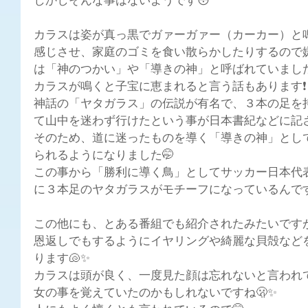
しかしそんな事はないようです😳
カラスは姿が真っ黒でガァーガァー（カーカー）と
感じさせ、家庭のゴミを食い散らかしたりするので
は「神のつかい」や「導きの神」と呼ばれていまし
カラスが鳴くと子宝に恵まれると言う話もあります❗
神話の「ヤタガラス」の伝説が有名で、３本の足を
て山中を迷わず行けたという事が日本書紀などに記さ
そのため、道に迷ったものを導く「導きの神」とし
られるようになりました🤭
この事から「勝利に導く鳥」としてサッカー日本代
に３本足のヤタガラスがモチーフになっているんで
この他にも、とある番組でも紹介されたみたいです
恩返しでもするようにイヤリングや綺麗な貝殻など
ります🐚✨
カラスは頭が良く、一度見た顔は忘れないと言われ
女の事を覚えていたのかもしれないですね🫢✨