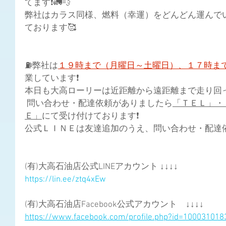
てます❗🚛💨
弊社はカラス同様、燃料（幸運）をどんどん運んで
ております🥰
⛽弊社は
１９時まで（月曜日～土曜日）、１７時ま
業しています❗
本日も大高ローリーは近距離から遠距離まで走り回って
 問い合わせ・配達依頼がありましたら
「ＴＥＬ」・
Ｅ」
にて受け付けております❗ 
公式ＬＩＮＥは友達追加のうえ、問い合わせ・配達依頼
(有)大高石油店公式LINEアカウント ↓↓↓↓
https://lin.ee/ztq4xEw
(有)大高石油店Facebook公式アカウント　↓↓↓↓
https://www.facebook.com/profile.php?id=10003101