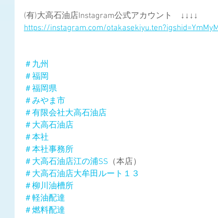
(有)大高石油店Instagram公式アカウント　↓↓↓↓
https://instagram.com/otakasekiyu.ten?igshid=YmM
＃九州
＃福岡
＃福岡県
＃みやま市
＃有限会社大高石油店
＃大高石油店
＃本社
＃本社事務所
＃大高石油店江の浦SS
（本店）
＃大高石油店大牟田ルート１３
＃柳川油槽所
＃軽油配達
＃燃料配達