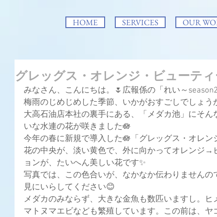
HOME
SERVICES
OUR WO
グレッグス・オレンジ・ビューティ
みなさん、こんにちは。🌷広報係の「
れい～seaso
梅雨のじめじめした季節、いかがおすごしでしょう
大高石油店本社の裏手にある、「メダカ池」にそん
いな水連の花が咲きました🪷
今年の春に新規で導入した🪷「グレッグス・オレン
花の中央が、淡い黄色で、外に向かってオレンジ→
ョンが、たいへん美しい花です✨
写真では、この色合いが、なかなか伝わりませんの
見にいらしてください😊
メダカのみならず、大きな金魚も数匹いますし。ヒ
マトヌマエビなども繁殖しています。この前は、ヤ