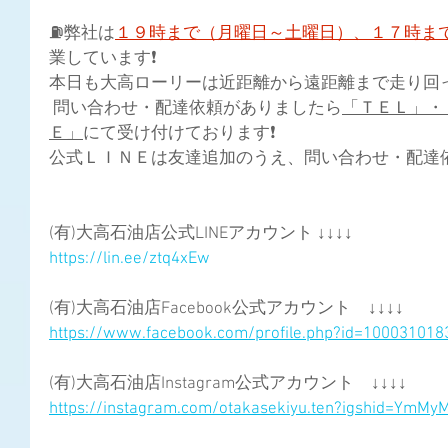
⛽弊社は
１９時まで（月曜日～土曜日）、１７時ま
業しています❗
本日も大高ローリーは近距離から遠距離まで走り回って
 問い合わせ・配達依頼がありましたら
「ＴＥＬ」・
Ｅ」
にて受け付けております❗ 
公式ＬＩＮＥは友達追加のうえ、問い合わせ・配達依頼
(有)大高石油店公式LINEアカウント ↓↓↓↓
https://lin.ee/ztq4xEw
(有)大高石油店Facebook公式アカウント　↓↓↓↓
https://www.facebook.com/profile.php?id=10003101
(有)大高石油店Instagram公式アカウント　↓↓↓↓
https://instagram.com/otakasekiyu.ten?igshid=YmM