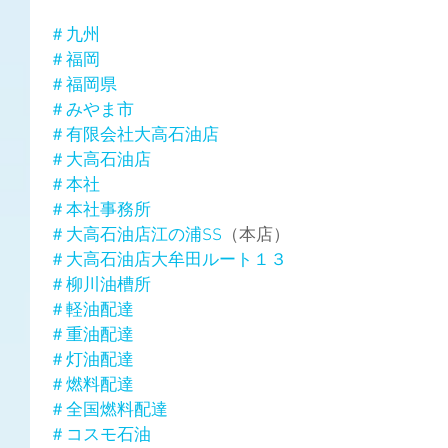
＃九州
＃福岡
＃福岡県
＃みやま市
＃有限会社大高石油店
＃大高石油店
＃本社
＃本社事務所
＃大高石油店江の浦SS
（本店）
＃大高石油店大牟田ルート１３
＃柳川油槽所
＃軽油配達
＃重油配達
＃灯油配達
＃燃料配達
＃全国燃料配達
＃コスモ石油