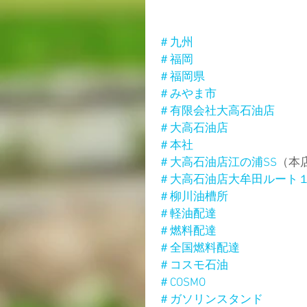
＃九州
＃福岡
＃福岡県
＃みやま市
＃有限会社大高石油店
＃大高石油店
＃本社
＃大高石油店江の浦SS
（本
＃大高石油店大牟田ルート
＃柳川油槽所
＃軽油配達
＃燃料配達
＃全国燃料配達
＃コスモ石油
＃COSMO
＃ガソリンスタンド