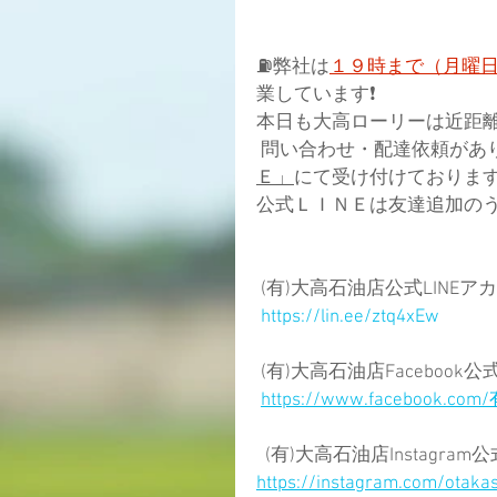
⛽弊社は
１９時まで（月曜
業しています❗
本日も大高ローリーは近距離
 問い合わせ・配達依頼があ
Ｅ」
にて受け付けております❗
公式ＬＩＮＥは友達追加のう
 (有)大高石油店公式LINEアカ
https://lin.ee/ztq4xEw
 (有)大高石油店Facebook
https://www.facebook.
  (有)大高石油店Instagra
https://instagram.com/otak