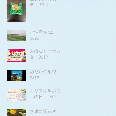
家 0703
ご注意を❗⚠️
0626
お得なクーポン
📱 0619
めだかの学校
0612
クリスタルボウ
ルの日 0605
無事に開花🌸