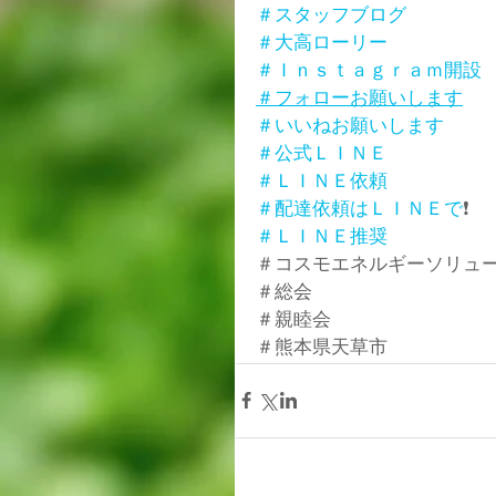
＃スタッフブログ
＃大高ローリー
＃Ｉｎｓｔａｇｒａｍ開設
＃フォローお願いします
＃いいねお願いします
＃公式ＬＩＮＥ
＃ＬＩＮＥ依頼
＃配達依頼はＬＩＮＥで
❗
＃ＬＩＮＥ推奨
＃コスモエネルギーソリュ
＃総会
＃親睦会
＃熊本県天草市