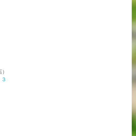
店）
１３