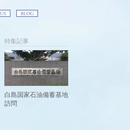
 US
BLOG
特集記事
白島国家石油備蓄基地
この度の大雨により
訪問
被災された皆様に謹
んでお見舞い申し上
げます。