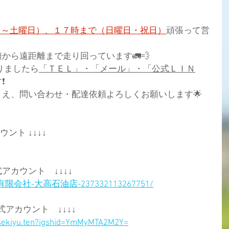
日～土曜日）、１７時まで（日曜日・祝日）
頑張って
営
から遠距離まで走り回っています🚛💨
りましたら
「ＴＥＬ」・「メール」・「公式ＬＩＮ
 
え、問い合わせ・配達依頼よろしくお願いします🌟  
ウント ↓↓↓↓
公式アカウント　↓↓↓↓
com/有限会社-大高石油店-237332113267751/
m公式アカウント　↓↓↓↓
asekiyu.ten?igshid=YmMyMTA2M2Y=