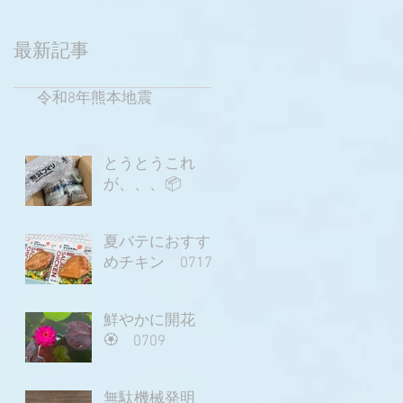
最新記事
令和8年熊本地震
とうとうこれ
が、、、📦
夏バテにおすす
めチキン 0717
鮮やかに開花
🏵️ 0709
無駄機械発明