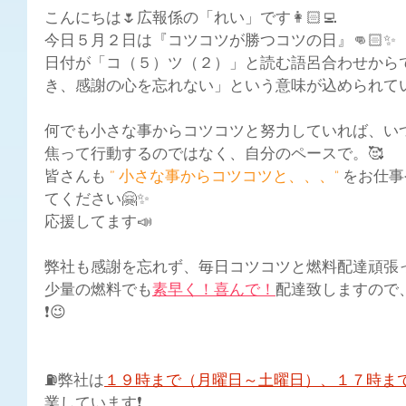
こんにちは🌷広報係の「れい」です👩🏻‍💻
今日５月２日は『コツコツが勝つコツの日』👊🏻✨
日付が「コ（５）ツ（２）」と読む語呂合わせから
き、感謝の心を忘れない」という意味が込められてい
何でも小さな事からコツコツと努力していれば、い
焦って行動するのではなく、自分のペースで。🥰
皆さんも
 ” 小さな事からコツコツと、、、" 
をお仕事
てください🤗✨
応援してます📣
弊社も感謝を忘れず、毎日コツコツと燃料配達頑張って
少量の燃料でも
素早く！喜んで！
配達致しますので
❗😉
⛽弊社は
１９時まで（月曜日～土曜日）、１７時ま
業しています❗