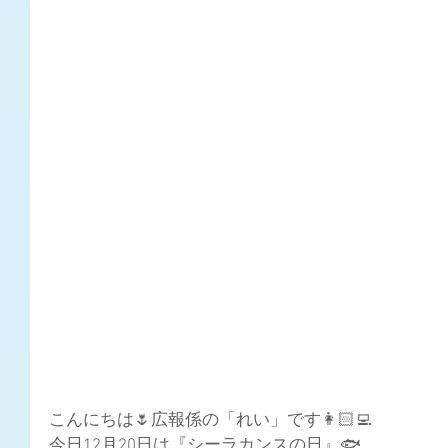
こんにちは🌷広報係の「れい」です👩🏻‍💻
今日12月20日は『シーラカンスの日』🐟