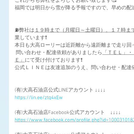
これからも弊社をよろしくお願い致します🥰
福岡では明日から雪が降る予報ですので、早めの配達
⛽
弊社は
１９時まで（月曜日～土曜日）、１７時ま
業しています
❗
本日も大高ローリーは近距離から遠距離まで走り回
 問い合わせ・配達依頼がありましたら
「ＴＥＬ」・
Ｅ」
にて受け付けております
❗
公式ＬＩＮＥは友達追加のうえ、問い合わせ・配達
(有)大高石油店公式LINEアカウント ↓↓↓↓
https://lin.ee/ztq4xEw
(有)大高石油店Facebook公式アカウント　↓↓↓↓
https://www.facebook.com/profile.php?id=10003101