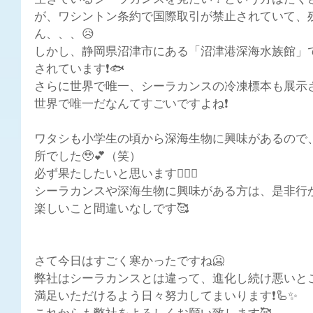
生きているシーラカンスを見たい！という方はたく
が、ワシントン条約で国際取引が禁止されていて、
ん、、、😥
しかし、静岡県沼津市にある「
沼津港深海水族館」
されています❗🐟
さらに
世界で唯一、シーラカンスの冷凍標本も展示さ
世界で唯一だなんてすごいですよね❗
ワタシも小学生の頃から深海生物に興味があるので
所でした🥹💕（笑）
必ず果たしたいと思います👍🏻✨
シーラカンスや深海生物に興味がある方は、是非行か
楽しいこと間違いなしです🥰
さて今日はすごく寒かったですね🥶
弊社はシーラカンスとは違って、進化し続け悪いと
満足いただけるよう日々努力してまいります❗🦾✨