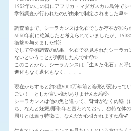
1952年のこの日にアフリカ・マダガスカル島沖で
学術調査が行われたのが由来で制定されました📆✨
調査前まで、シーラカンスは化石でしか存在が知ら
6550年前に絶滅したと考えられていましたが、19
衝撃を与えました❗💥
そして学術調査の結果、
化石で発見されたシーラカ
ないということが判明したんです😯✨
このことから、シーラカンスは「生きた化石」と呼ば
進化もなく退化もなく、、、。
現在からすると約3億5000万年前と姿形が変わっ
ごい！」としか言い様がありませんね🫢💦
シーラカンスは他
の魚と違って、背骨がなく
肉鰭（
ち、なんと妊娠期間5年と言われており、独特な体の
周りとは違う特徴に、なんだか心引かれますね🫣💕