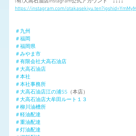
(有)大高石油店Instagram公式アカウント　↓↓↓↓
https://instagram.com/otakasekiyu.ten?igshid=YmM
＃九州
＃福岡
＃福岡県
＃みやま市
＃有限会社大高石油店
＃大高石油店
＃本社
＃本社事務所
＃大高石油店江の浦SS
（本店）
＃大高石油店大牟田ルート１３
＃柳川油槽所
＃軽油配達
＃重油配達
＃灯油配達