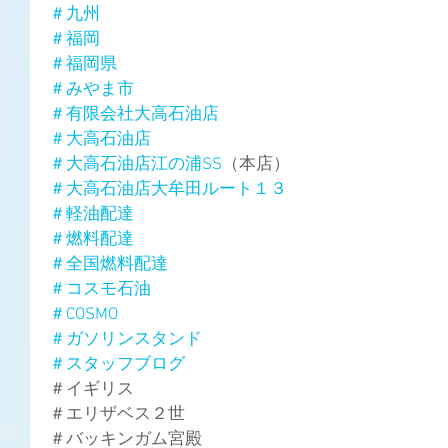
＃九州
＃福岡
＃福岡県
＃みやま市
＃有限会社大高石油店
＃大高石油店
＃大高石油店江の浦SS
（本店）
＃大高石油店大牟田ルート１３
＃軽油配達
＃燃料配達
＃全国燃料配達
＃コスモ石油
＃COSMO
＃ガソリンスタンド
＃スタッフブログ
＃イギリス
＃エリザベス２世
＃バッキンガム宮殿