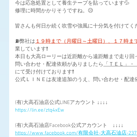
今は応急処置として養生テープを貼っています💦
修理に時間かかりそうですね。😥
皆さんも何日か続く吹雪や強風に十分気を付けてくださ
⛽弊社は
１９時まで（月曜日～土曜日）、１７時ま
業しています❗
本日も大高ローリーは近距離から遠距離まで走り回って
問い合わせ・配達依頼がありましたら
「ＴＥＬ」・
にて受け付けております❗
公式ＬＩＮＥは友達追加のうえ、問い合わせ・配達依
(有)大高石油店公式LINEアカウント ↓↓↓↓
https://lin.ee/ztq4xEw
(有)大高石油店Facebook公式アカウント　↓↓↓↓
https://www.facebook.com/有限会社-大高石油店-2373