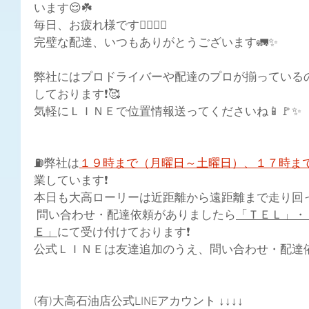
います😌☘️
毎日、お疲れ様です🙇🏻‍♀️✨
完璧な配達、いつもありがとうございます🚛✨
弊社にはプロドライバーや配達のプロが揃っている
しております❗🥰
気軽にＬＩＮＥで位置情報送ってくださいね📱🚩✨
⛽弊社は
１９時まで（月曜日～土曜日）、１７時ま
業しています❗
本日も大高ローリーは近距離から遠距離まで走り回って
 問い合わせ・配達依頼がありましたら
「ＴＥＬ」・
Ｅ」
にて受け付けております❗ 
公式ＬＩＮＥは友達追加のうえ、問い合わせ・配達依頼
(有)大高石油店公式LINEアカウント ↓↓↓↓