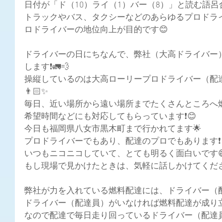
日付が「ド（10）ライ（1）バー（8）」と読む語呂
トラックやバス、
タクシーなどのあらゆるプロドラ
ロドライバーの地位向上が目的です😊
ドライバーの日にちなんで、弊社（大高ドライバー
します❗🚛💨
操縦しているのは大高ローリープロドライバー（配
👨🏻✨
毎日、近い場所から遠い場所までたくさんところへ
希望時間などにも対応してもらっています❗😊
今日も福岡県八女市黒木町まで行かれてます🌟
プロドライバーでもあり、配達のプロでもあります❗
いつもニコニコしていて、とても明るく面白いです
もし現場で見かけたときは、気軽に話しかけてくださ
弊社が力を入れている燃料配達には、ドライバー（
ドライバー（配達員）がいなければ燃料配達が成り立
なので配達で毎日走り回っているドライバー（配達