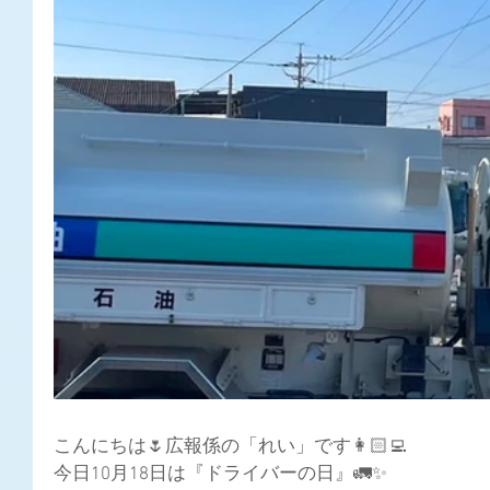
こんにちは🌷広報係の「れい」です👩🏻‍💻
今日10月18日は『ドライバーの日』🚛✨