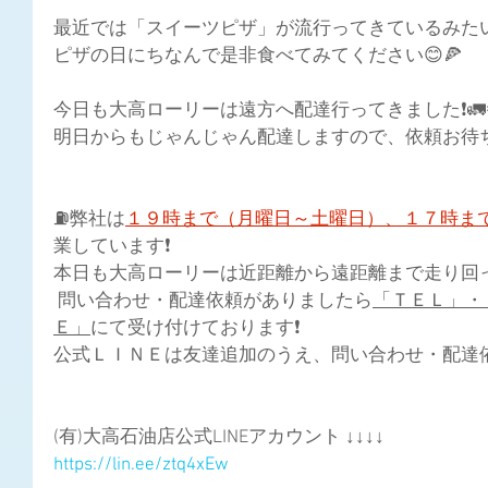
最近では「スイーツピザ」が流行ってきているみたいで
ピザの日にちなんで是非食べてみてください😊🍕
今日も大高ローリーは遠方へ配達行ってきました❗🚛
明日からもじゃんじゃん配達しますので、依頼お待ち
⛽弊社は
１９時まで（月曜日～土曜日）、１７時ま
業しています❗
本日も大高ローリーは近距離から遠距離まで走り回って
 問い合わせ・配達依頼がありましたら
「ＴＥＬ」・
Ｅ」
にて受け付けております❗ 
公式ＬＩＮＥは友達追加のうえ、問い合わせ・配達依頼
(有)大高石油店公式LINEアカウント ↓↓↓↓
https://lin.ee/ztq4xEw