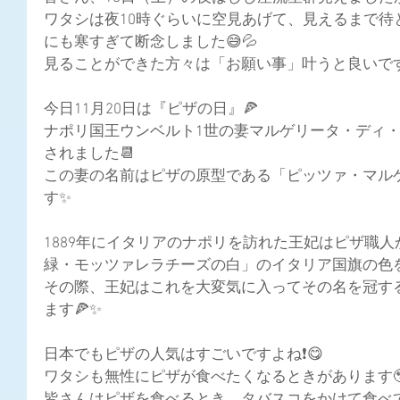
ワタシは夜10時ぐらいに空見あげて、見えるまで待
にも寒すぎて断念しました😅💦
見ることができた方々は「お願い事」叶うと良いですね
今日11月20日は『ピザ
の日』🍕
ナポリ国王ウンベルト1世の妻マルゲリータ・ディ
されました📆
この妻の名前
はピザの原型である「ピッツァ・マル
す✨
1889年にイタリアのナポリを訪れた王妃はピザ職
緑・モッツァレラチーズの白」のイタリア国旗の色を
その際、王妃はこれを大変気に入ってその名を冠す
ます🍕✨
日本でもピザの人気はすごいですよね❗😋
ワタシも無性にピザが食べたくなるときがあります🥹