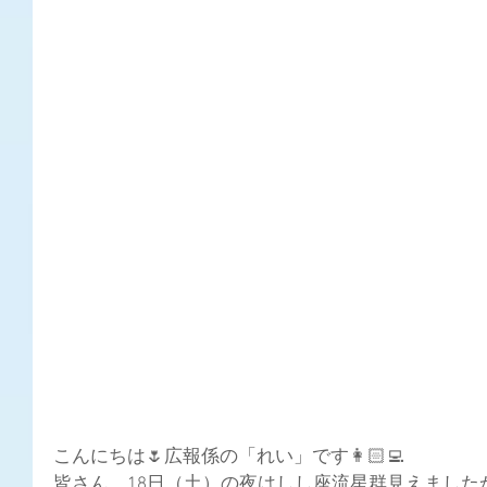
こんにちは🌷広報係の「れい」です👩🏻‍💻
皆さん、18日（土）の夜はしし座流星群見えましたか