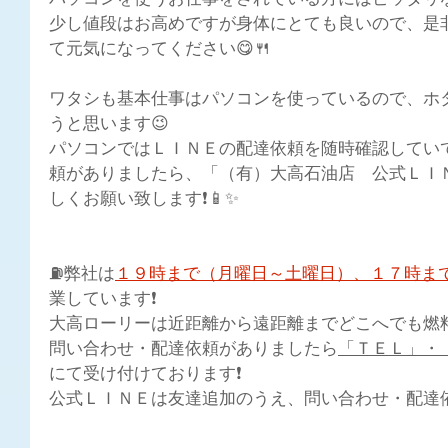
少し値段はお高めですが身体にとても良いので、是
て元気になってください😋🍴
ワタシも基本仕事はパソコンを使っているので、ホ
うと思います😉
パソコンではＬＩＮＥの配達依頼を随時確認してい
頼がありましたら、「（有）大高石油店　公式ＬＩ
しくお願い致します❗📱✨
⛽弊社は
１９時まで（月曜日～土曜日）、１７時ま
業しています❗
大高ローリーは近距離から遠距離までどこへでも燃料配
問い合わせ・配達依頼がありましたら
「ＴＥＬ」・
にて受け付けております❗ 
公式ＬＩＮＥは友達追加のうえ、問い合わせ・配達依頼