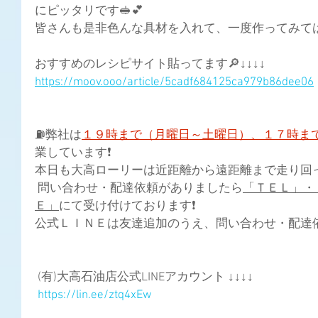
にピッタリです🥪💕
皆さんも是非色んな具材を入れて、一度作ってみて
おすすめのレシピサイト貼ってます🔎↓↓↓↓
https://moov.ooo/article/5cadf684125ca979b86dee06
⛽弊社は
１９時まで（月曜日～土曜日）、１７時ま
業しています❗
本日も大高ローリーは近距離から遠距離まで走り回って
 問い合わせ・配達依頼がありましたら
「ＴＥＬ」・
Ｅ」
にて受け付けております❗ 
公式ＬＩＮＥは友達追加のうえ、問い合わせ・配達依頼
 (有)大高石油店公式LINEアカウント ↓↓↓↓
https://lin.ee/ztq4xEw