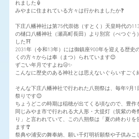
れました🏮
みやまに住まれている方々は行かれましたか❓
下庄八幡神社は第75代崇徳（すとく）天皇時代の11
の樋口八幡神社（瀬高町長田）より別宮（べつぐう
した⛩
2031年（令和13年）には御鎮座900年を迎える歴
くの方々からは奉（まつ）られています😊
ずごい年月ですよね🫢✨
こんなに歴史のある神社とは思えないぐらいすごく綺
そんな下庄八幡神社で行われた八朔祭は、毎年9月1
祭りです😊
ちょうどこの時期は稲穂が出てくる頃なので、豊作を
同じみやま市で行われる大人形・大
提灯（筑紫の奇
り」と言われていて、この八朔祭は「夏の終わりを
ます🎐
祭典や浦安の舞奉納、願い千灯明祈願祭や子供みこ