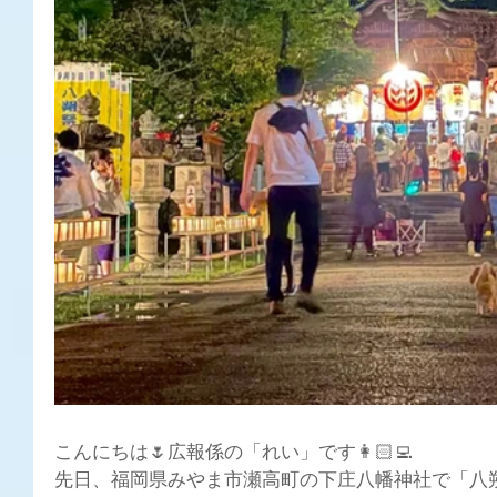
こんにちは🌷広報係の「れい」です👩🏻‍💻
先日、福岡県みやま市瀬高町の下庄八幡神社で「八