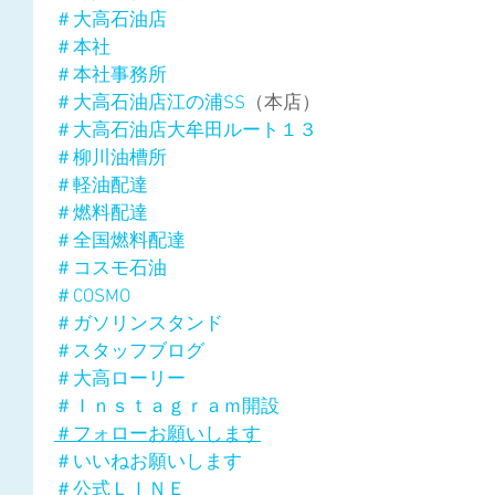
＃大高石油店
＃本社
＃本社事務所
＃大高石油店江の浦SS
（本店）
＃大高石油店大牟田ルート１３
＃柳川油槽所
＃軽油配達
＃燃料配達
＃全国燃料配達
＃コスモ石油
＃COSMO
＃ガソリンスタンド
＃スタッフブログ
＃大高ローリー
＃Ｉｎｓｔａｇｒａｍ開設
＃フォローお願いします
＃いいねお願いします
＃公式ＬＩＮＥ