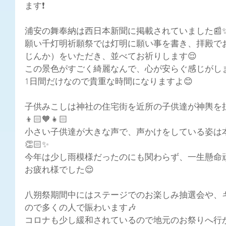
ます❗
浦安の舞奉納は西日本新聞に掲載されていました📰
願い千灯明祈願祭では灯明に願い事を書き、拝殿で
じんか）をいただき、並べてお祈りします😌
この景色がすごく綺麗なんで、心が安らぐ感じがしま
1日間だけなので貴重な時間になりますよ😊
子供みこしは神社の住宅街を近所の子供達が神輿を
👦🏻🧡👧🏻
小さい子供達が大きな声で、声かけをしている姿は
👏🏻✨
今年は少し雨模様だったのにも関わらず、一生懸命
お疲れ様でした😌
八朔祭期間中にはステージでのお楽しみ抽選会や、
ので多くの人で賑わいます🎶
コロナも少し緩和されているので地元のお祭りへ行か