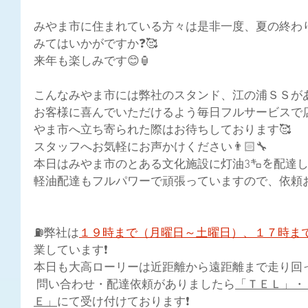
みやま市に住まれている方々は是非一度、夏の終わ
みてはいかがですか❓🥰
来年も楽しみです😊🏮
こんなみやま市には弊社のスタンド、江の浦ＳＳが
お客様に喜んでいただけるよう毎日フルサービスで
やま市へ立ち寄られた際はお待ちしております🥰
スタッフへお気軽にお声かけください👨🏻‍🔧
本日はみやま市のとある文化施設に灯油3㌔を配達しま
軽油配達もフルパワーで頑張っていますので、依頼お
⛽弊社は
１９時まで（月曜日～土曜日）、１７時ま
業しています❗
本日も大高ローリーは近距離から遠距離まで走り回って
 問い合わせ・配達依頼がありましたら
「ＴＥＬ」・
Ｅ」
にて受け付けております❗ 