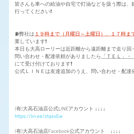
皆さんも車への給油や自宅で灯油などを扱う際は、
行ってください❗
⛽弊社は
１９時まで（月曜日～土曜日）、１７時ま
業しています❗
本日も大高ローリーは近距離から遠距離まで走り回って
問い合わせ・配達依頼がありましたら
「ＴＥＬ」・
にて受け付けております❗
公式ＬＩＮＥは友達追加のうえ、問い合わせ・配達依
(有)大高石油店公式LINEアカウント ↓↓↓↓
https://lin.ee/ztq4xEw
(有)大高石油店Facebook公式アカウント　↓↓↓↓