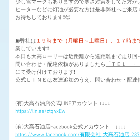
少し雪マークもありますので寒さ対策をしてた方がよ
ヒーターなどに灯油が必要な方は是非弊社へご来店く
お待ちしております❗😊
⛽弊社は
１９時まで（月曜日～土曜日）、１７時ま
業しています❗
本日も大高ローリーは近距離から遠距離まで走り回って
問い合わせ・配達依頼がありましたら
「ＴＥＬ」・
にて受け付けております❗
公式ＬＩＮＥは友達追加のうえ、問い合わせ・配達依
(有)大高石油店公式LINEアカウント ↓↓↓↓
https://lin.ee/ztq4xEw
(有)大高石油店Facebook公式アカウント　↓↓↓↓
https://www.facebook.com/有限会社-大高石油店-2373