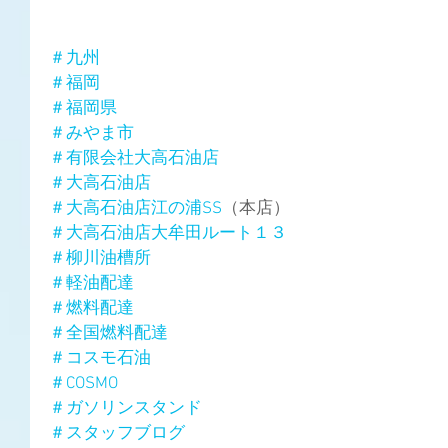
＃九州
＃福岡
＃福岡県
＃みやま市
＃有限会社大高石油店
＃大高石油店
＃大高石油店江の浦SS
（本店）
＃大高石油店大牟田ルート１３
＃柳川油槽所
＃軽油配達
＃燃料配達
＃全国燃料配達
＃コスモ石油
＃COSMO
＃ガソリンスタンド
＃スタッフブログ