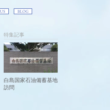
 US
BLOG
特集記事
白島国家石油備蓄基地
この度の大雨により
訪問
被災された皆様に謹
んでお見舞い申し上
げます。