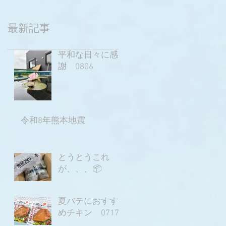
最新記事
平和な日々に感
謝 0806
令和8年熊本地震
とうとうこれ
が、、、📦
夏バテにおすす
めチキン 0717