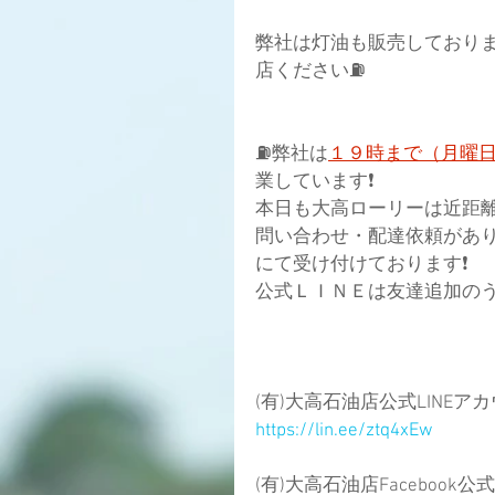
弊社は灯油も販売しており
店ください⛽
⛽弊社は
１９時まで（月曜
業しています❗
本日も大高ローリーは近距離
問い合わせ・配達依頼があ
にて受け付けております❗
公式ＬＩＮＥは友達追加のう
(有)大高石油店公式LINEアカウ
https://lin.ee/ztq4xEw
(有)大高石油店Facebook公