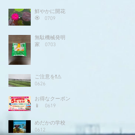
鮮やかに開花
🏵️ 0709
無駄機械発明
家 0703
ご注意を❗⚠️
0626
お得なクーポン
📱 0619
めだかの学校
0612