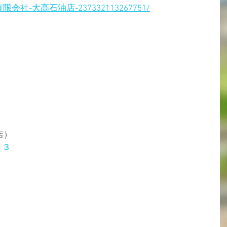
com/有限会社-大高石油店-237332113267751/
店）
１３