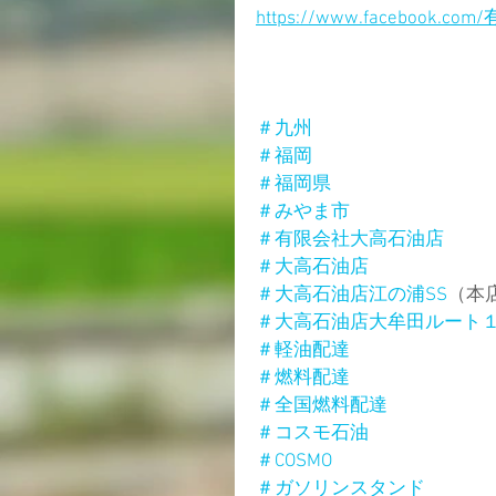
https://www.facebook.
＃九州
＃福岡
＃福岡県
＃みやま市
＃有限会社大高石油店
＃大高石油店
＃大高石油店江の浦SS
（本
＃大高石油店大牟田ルート
＃軽油配達
＃燃料配達
＃全国燃料配達
＃コスモ石油
＃COSMO
＃ガソリンスタンド