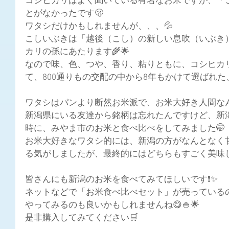
コシヒカリはよく聞いている有名なお米ですが、「
とがなかったです🫢
ワタシだけかもしれませんが、、、💦
こしいぶきは「越後（こし）の新しい息吹（いぶき
カリの孫にあたります🌾🌟
なので味、色、つや、香り、粘りともに、コシヒカ
て、800通りもの交配の中から8年もかけて選ばれた
ワタシはパンより断然お米派で、お米大好き人間なんで
新潟県にいる友達から銘柄は忘れたんですけど、新
時に、みやま市のお米と食べ比べをしてみました🤭
お米大好きなワタシ的には、新潟の方がなんとなく
る気がしましたが、最終的にはどちらもすごく美味し
皆さんにも新潟のお米を食べてみてほしいです❗✨
ネットなどで「お米食べ比べセット」が売っている
やってみるのも良いかもしれませんね😋🍚🌟
是非購入してみてください🛒