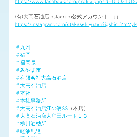
https://www.facebook.com/profile.php?id=10003101
(有)大高石油店Instagram公式アカウント　↓↓↓↓
https://instagram.com/otakasekiyu.ten?igshid=YmM
＃九州
＃福岡
＃福岡県
＃みやま市
＃有限会社大高石油店
＃大高石油店
＃本社
＃本社事務所
＃大高石油店江の浦SS
（本店）
＃大高石油店大牟田ルート１３
＃柳川油槽所
＃軽油配達