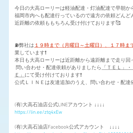
今日の大高ローリーは軽油配達・灯油配達で早朝から走
福岡市内へも配達行っているので遠方の依頼どんどん
近距離の依頼ももちろん受け付けております🥰
⛽弊社は
１９時まで（月曜日～土曜日）、１７時ま
業しています❗
本日も大高ローリーは近距離から遠距離まで走り回って
 問い合わせ・配達依頼がありましたら
「ＴＥＬ」・
Ｅ」
にて受け付けております❗ 
公式ＬＩＮＥは友達追加のうえ、問い合わせ・配達依頼
(有)大高石油店公式LINEアカウント ↓↓↓↓
https://lin.ee/ztq4xEw
(有)大高石油店Facebook公式アカウント　↓↓↓↓