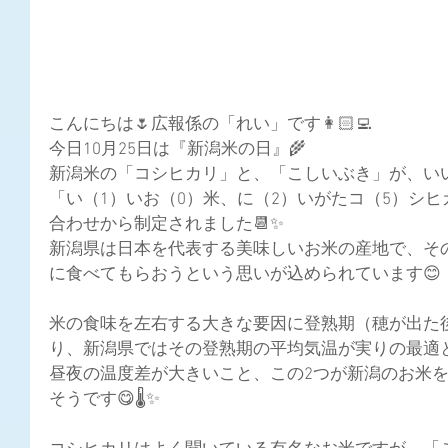
こんにちは🌷広報係の「れい」です👩🏻‍💻
今日10月25日は『新潟米の日』🌾
新潟米の「コシヒカリ」と、「こしいぶき」が、い
「い（1）いお（0）米、に（2）いがたコ（5）シ
合わせから制定されました📆✨
新潟県は日本を代表する美味しいお米の産地で、そ
に食べてもらおうという思いが込められています😊
米の食味を左右する大きな要因に登熟期（穂が出た
り、新潟県ではその登熟期の平均気温が実りの最適と
昼夜の温度差が大きいこと、この2つが新潟のお米
そうです😋🌡️✨