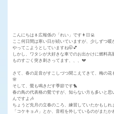
こんにちは🌷広報係の「れい」です👩🏻‍💻
ここ何日間は寒い日が続いていますが、少しずつ暖
やってこようとしていますね🤭💕
しかし、ワタシが大好きな車でのお出かけに燃料高騰
ものすごく突き刺さってます、、、💔
さて、春の足音がすこしづつ聞こえてきて、梅の花も
🌸
そして、鶯も鳴きだす季節です🐤
春の鳥の代表格の鶯ですが、知らない方も多いと思
んですよ🎶
ちょうど先月の立春のころ、練習していたかもしれませ
「コケキョ🎶」とか、音程を外しているのがまたか