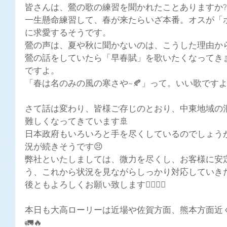
皆さんは、鶯の歌の練習を聞かれたことありますか?
一生懸命練習して、春が来たらいざ本番。オスが「
に求愛するそうです。
鶯の声は、夏や秋に聞かないのは、こうした理由か
鶯の話をしていたら「早春賦」を歌いたくなってき
ですよ。
「春は名のみの風の寒さや~🍂」って。いい歌です
さて話は変わり、皆様ご存じのとおり、中東地域の
難しくなってきています🚢
日本政府もいろいろと手を尽くしているのでしょう
況が続きそうです😣
弊社といたしましては、微力を尽くし、お客様に安
う、これから状況を見ながらしっかり対応していき
後ともよろしくお願い致します🙇🏻‍♀️✨
本日も大高ローリーは近場や佐賀方面、熊本方面近
🚛🔥