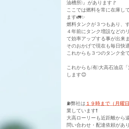
油槽所)』があります🚩
ここでは燃料を常に在庫し
ます🚛✨
燃料タンクが３つもあり、す
４年前にタンク増設などの
て効率アップする事が出来ま
そのおかげで現在も毎日快適に
これからも３つのタンク全てフ
これからも(有)大高石油店
します😊
⛽弊社は
１９時まで（月曜
業しています❗
大高ローリーも近距離から遠
問い合わせ・配達依頼があ