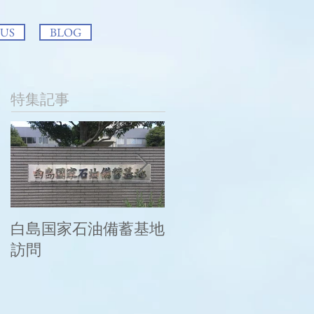
 US
BLOG
特集記事
白島国家石油備蓄基地
この度の大雨により
訪問
被災された皆様に謹
んでお見舞い申し上
げます。