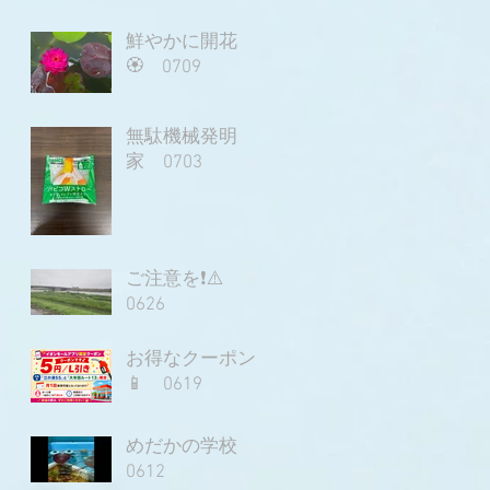
鮮やかに開花
🏵️ 0709
無駄機械発明
家 0703
ご注意を❗⚠️
0626
お得なクーポン
📱 0619
めだかの学校
0612