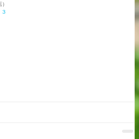
店）
１３