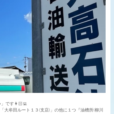
す👩🏻‍💻
・「大牟田ルート１３(支店)」の他に１つ『油槽所(柳川