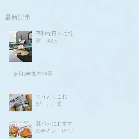
最新記事
平和な日々に感
謝 0806
令和8年熊本地震
とうとうこれ
が、、、📦
夏バテにおすす
めチキン 0717