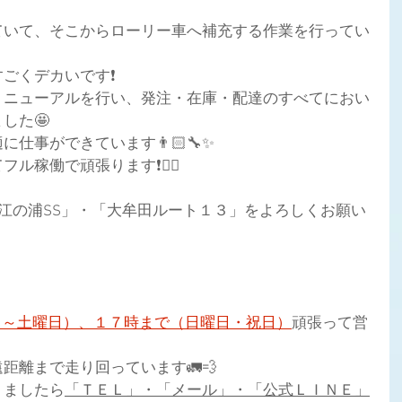
ていて、そこからローリー車へ補充する作業を行ってい
ごくデカいです❗
リニューアルを行い、発注・在庫・配達のすべてにおい
した🤩
仕事ができています👨🏻‍🔧✨
ル稼働で頑張ります❗👍🏻
「江の浦SS」・「大牟田ルート１３」をよろしくお願い
日～土曜日）、１７時まで（日曜日・祝日）
頑張って
営
距離まで走り回っています🚛💨
りましたら
「ＴＥＬ」・「メール」・「公式ＬＩＮＥ」