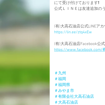
にて受け付けております❗
公式ＬＩＮＥは友達追加のう
(有)大高石油店公式LINEアカウ
https://lin.ee/ztq4xEw
(有)大高石油店Facebook公
https://www.facebook.
＃九州
＃福岡
＃福岡県
＃みやま市
＃有限会社大高石油店
＃大高石油店