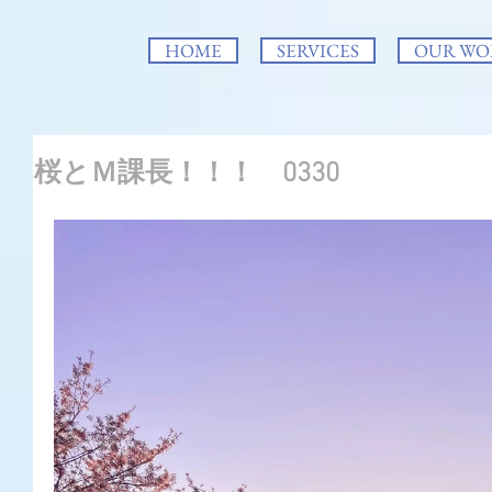
HOME
SERVICES
OUR WO
桜とＭ課長！！！ 0330