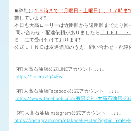
⛽弊社は
１９時まで（月曜日～土曜日）、１７時ま
業しています❗ 
本日も大高ローリーは近距離から遠距離まで走り回って
 問い合わせ・配達依頼がありましたら
「ＴＥＬ」・
Ｅ」
にて受け付けております❗ 
公式ＬＩＮＥは友達追加のうえ、問い合わせ・配達依頼よ
 (有)大高石油店公式LINEアカウント ↓↓↓↓
https://lin.ee/ztq4xEw
 (有)大高石油店Facebook公式アカウント　↓↓↓↓
https://www.facebook.com/有限会社-大高石油店-2373
  (有)大高石油店Instagram公式アカウント　↓↓↓↓
https://instagram.com/otakasekiyu.ten?igshid=YmM