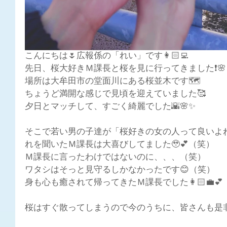
こんにちは🌷広報係の「れい」です👩🏻‍💻
先日、桜大好きＭ課長と桜を見に行ってきました❗🌸
場所は大牟田市の堂面川にある桜並木です🗺️
ちょうど満開な感じで見頃を迎えていました🥰
夕日とマッチして、すごく綺麗でした🌇🌸✨
そこで若い男の子達が「桜好きの女の人って良いよね
れを聞いたＭ課長は大喜びしてました🥹💕（笑）
Ｍ課長に言ったわけではないのに、、、（笑）
ワタシはそっと見守るしかなかったです😊（笑）
身も心も癒されて帰ってきたＭ課長でした👩🏻‍💼
桜はすぐ散ってしまうので今のうちに、皆さんも是非