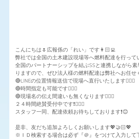
こんにちは🌷広報係の「れい」です👩🏻‍💻
弊社では全国の土木建設現場等へ燃料配達を行ってい
全国のパートナーシップを結ぶSSと連携しながら
りますので、ぜひ法人様の燃料配達は弊社へお任せくださ
🔴LINEの位置情報送信で現場へ直行いたします👍🏻✨
🔴時間指定も可能です👍🏻✨
🔴現場名の伝え間違いも無くなります👍🏻✨
２４時間絶賛受付中です❗🙆🏻‍♀️
スタッフ一同、配達依頼お待ちしております❗😊
是非、友だち追加よろしくお願いします💖🤝🏻💖
※ＩＤ検索する場合は必ず『＠』をつけて入力して下