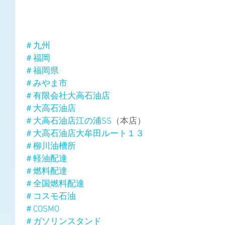
＃九州
＃福岡
＃福岡県
＃みやま市
＃有限会社大高石油店
＃大高石油店
＃大高石油店江の浦SS
（本店）
＃大高石油店大牟田ルート１３
＃柳川油槽所
＃軽油配達
＃燃料配達
＃全国燃料配達
＃コスモ石油
＃COSMO
＃ガソリンスタンド