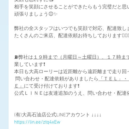
笑顔も忘れずに🥰
相手を笑顔にさせることができたらもう完璧だと思い
頑張りましょう😊✨
弊社の全スタッフはいつでも笑顔で対応、配達致します
たくさんのご来店、配達依頼お待ちしております🙇🏻‍♀️
⛽弊社は
１９時まで（月曜日～土曜日）、１７時ま
業しています❗
本日も大高ローリーは近距離から遠距離まで走り回って
 問い合わせ・配達依頼がありましたら
「ＴＥＬ」・
Ｅ」
にて受け付けております❗
公式ＬＩＮＥは友達追加のうえ、問い合わせ・配達依
(有)大高石油店公式LINEアカウント ↓↓↓↓
https://lin.ee/ztq4xEw