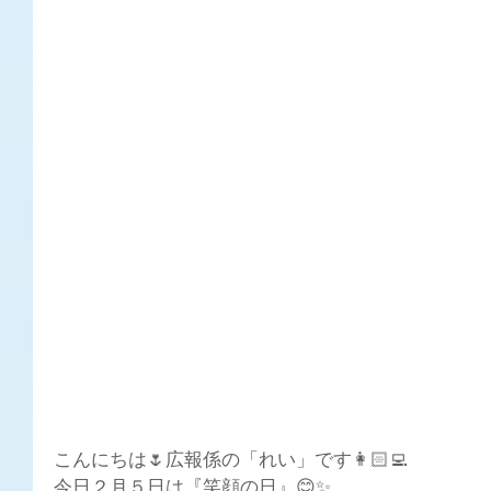
こんにちは🌷広報係の「れい」です👩🏻‍💻
今日２月５日は『笑顔の日』😊✨