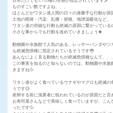
日本だけでも3,700種の生物が指定されています🗾
ものすごい数ですよね、、、
ほとんどがワタシ達人間の日々の身勝手な行動が原
土地の開発・汚染、乱獲・密猟、地球温暖化など。
ワタシ達の些細な行動も絶滅の原因に繋がっている
小さな事からでも行動を改めていきましょう🍀
動物園や水族館で人気のある、レッサーパンダやツ
も絶滅危惧種に指定されているそうです😳
あんなによく見る動物たちが絶滅危惧種なんて、、、
この事実を知るのと知らないのでは、動物園や水族
きますね💦
ワタシ達がよく食べているウナギやマグロも絶滅の
うです😥
産卵する前に漁業者に狙われているのが原因だと言わ
お寿司屋さんなどで美味しく食べていますが、こん
ったです💦