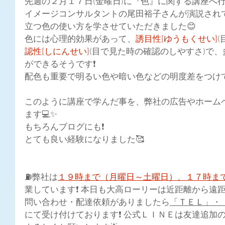
先週の２月１７日(金曜日)に『色』に関する講座へ行
イメージコンサルタントの尾田裕子さんが演説され
立つ色の使い方を学させていただきました😊
色には心理的効果があって、
誘目性[ゆうもくせい]
認性[しにんせい]
(目で見た時の確認のしやすさ)
で、
ができるそうです❗
配色も重要で明るい色や暗い色などの明度差をつけ
このように講座で学んだ事を、弊社の広告やホーム
ます💻✨
もちろんブログにも❗
とても良い経験になりました🥰
⛽弊社は
１９時まで（月曜日～土曜日）、１７時ま
業しています❗ 本日も大高ローリーは近距離から遠距離
問い合わせ・配達依頼がありましたら
「ＴＥＬ」・
にて受け付けております❗ 公式ＬＩＮＥは友達追加