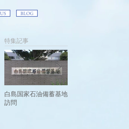
 US
BLOG
特集記事
白島国家石油備蓄基地
この度の大雨により
訪問
被災された皆様に謹
んでお見舞い申し上
げます。