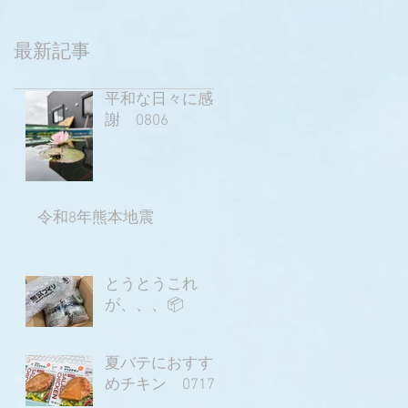
最新記事
平和な日々に感
謝 0806
令和8年熊本地震
とうとうこれ
が、、、📦
夏バテにおすす
めチキン 0717