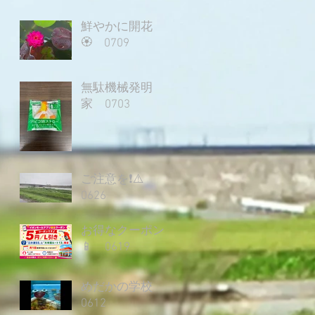
鮮やかに開花
🏵️ 0709
無駄機械発明
家 0703
ご注意を❗⚠️
0626
お得なクーポン
📱 0619
めだかの学校
0612