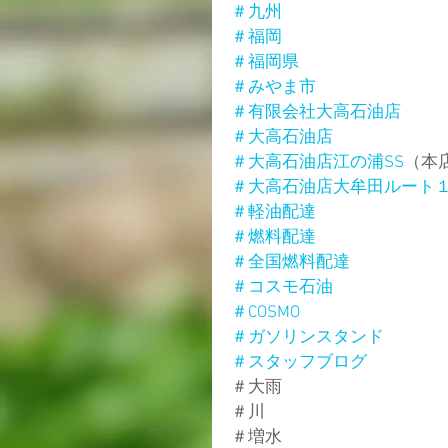
＃九州
＃福岡
＃福岡県
＃みやま市
＃有限会社大高石油店
＃大高石油店
＃大高石油店江の浦SS
（本
＃大高石油店大牟田ルート
＃軽油配達
＃燃料配達
＃全国燃料配達
＃コスモ石油
＃COSMO
＃ガソリンスタンド
＃スタッフブログ
＃大雨
＃川
＃増水