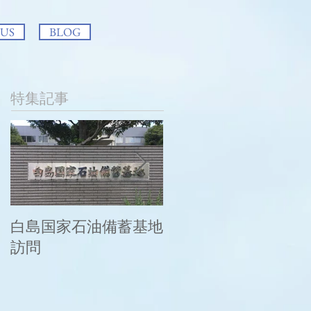
 US
BLOG
特集記事
白島国家石油備蓄基地
この度の大雨により
訪問
被災された皆様に謹
んでお見舞い申し上
げます。