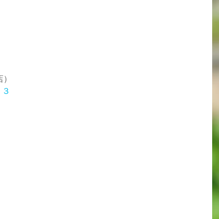
店）
１３