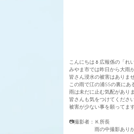
こんにちは🌷広報係の「れい」で
みやま市では昨日から大雨が続
皆さん浸水の被害はありま
この雨で江の浦SSの裏にあ
雨は未だに止む気配があり
皆さんも気をつけてください
被害が少ない事を願ってま
📷撮影者：Ｋ所長
　　　　　雨の中撮影ありがとう