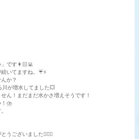
す👩🏻‍💻
いてますね。☔️⚡️
せんか？
る川が増水してました💥
ません！まだまだ水かさ増えそうです！
！⛈️
す。
ございました🙇🏻‍♀️