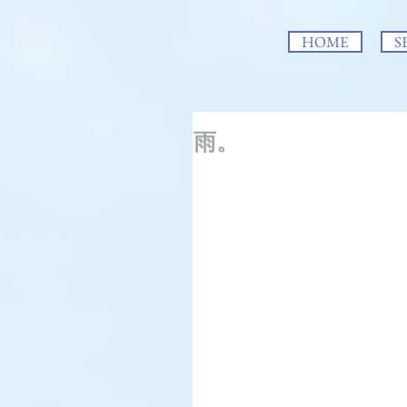
HOME
S
雨。