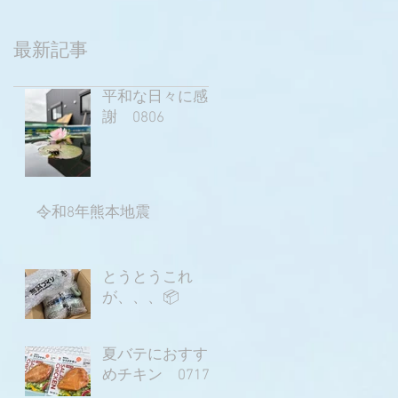
最新記事
平和な日々に感
謝 0806
令和8年熊本地震
とうとうこれ
が、、、📦
夏バテにおすす
めチキン 0717