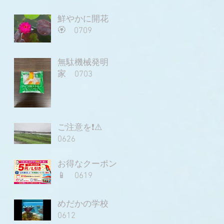
鮮やかに開花
🏵️ 0709
無駄機械発明
家 0703
ご注意を❗⚠️
0626
お得なクーポン
📱 0619
めだかの学校
0612