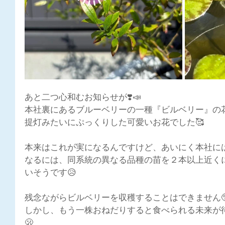
あと二つ心和むお知らせが❣️📣
本社裏にあるブルーベリーの一種『ビルベリー』の花
提灯みたいにぷっくりした可愛いお花でした🥰
本来はこれが実になるんですけど、あいにく本社に
なるには、同系統の異なる品種の苗を２本以上近く
いそうです😥
残念ながらビルベリーを収穫することはできません🥺
しかし、もう一株おねだりすると食べられる未来が待
🫢