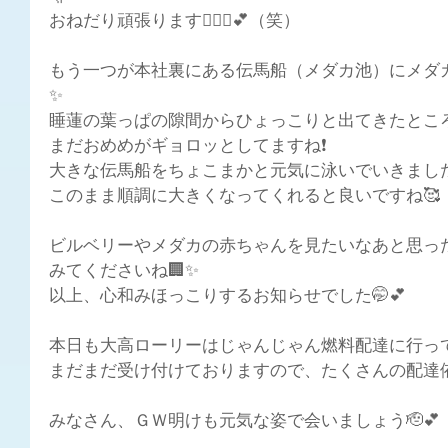
おねだり頑張ります🙋🏻‍♀️💕（笑）
もう一つが本社裏にある伝馬船（メダカ池）にメダカ
✨
睡蓮の葉っぱの隙間からひょっこりと出てきたところ
まだおめめがギョロッとしてますね❗
大きな伝馬船をちょこまかと元気に泳いでいきました
このまま順調に大きくなってくれると良いですね🥰
ビルベリーやメダカの赤ちゃんを見たいなあと思っ
みてくださいね🏢✨
以上、心和みほっこりするお知らせでした🤭💕
本日も大高ローリーはじゃんじゃん燃料配達に行ってま
まだまだ受け付けておりますので、たくさんの配達依
みなさん、ＧＷ明けも元気な姿で会いましょう🫡💕