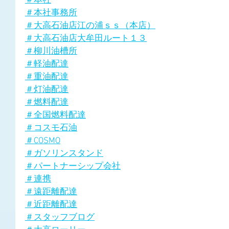
＃本社
＃本社事務所
＃大高石油店江の浦ｓｓ（本店）
＃大高石油店大牟田ルート１３
＃柳川油槽所
＃軽油配達
＃重油配達
＃灯油配達
＃燃料配達
＃全国燃料配達
＃コスモ石油
＃COSMO
＃ガソリンスタンド
＃パートナーシップ会社
＃連携
＃遠距離配達
＃近距離配達
＃スタッフブログ