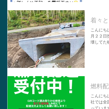
着々と
こんにちは
月２２日
壊してた
す⛰️ 
一部が出
づいてき
😄...
燃料配
こんにちは
社では全
っていま