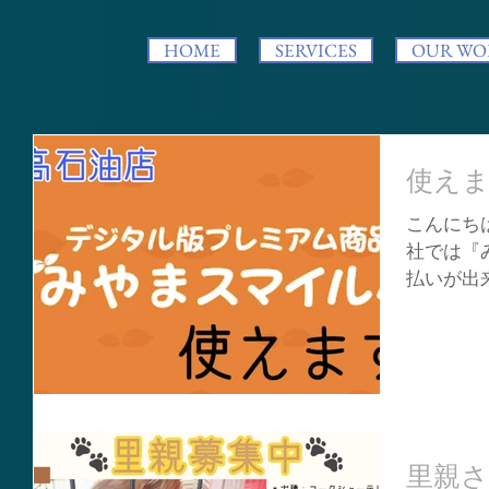
HOME
SERVICES
OUR WO
使えま
こんにちは
社では『
払いが出
お声掛けく
ります
は・・・
復・活性化.
里親さ