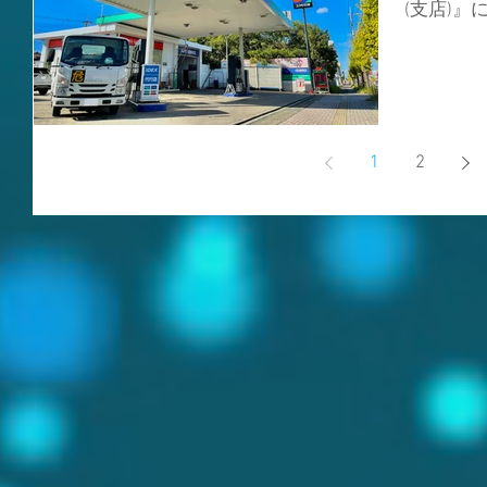
(支店)』
の写真を
はたくさ
忙しです👨🏻
1
2