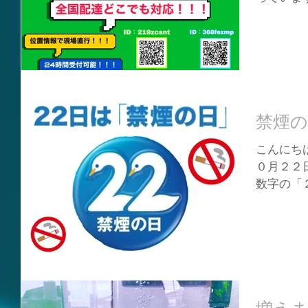
結ぶSS
をとって
達は弊社へお
禁煙の
こんにちは
０月２２
数字の「
て、「ス
煙の日」
です😊 