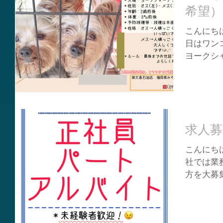
希望） 
こんにちは
日はワン
ヨークシ
と「女の子
方は耳が垂
求人募
こんにちは
社では業
方を大募集
験者大歓
ト、どの
きましょう