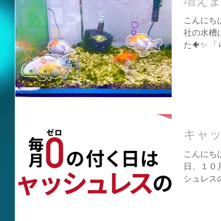
増え
こんにちは
社の水槽
た🐠✨ 
ない″の
る″のが
ら元気に泳
キャ
こんにちは
日、１０
シュレスの
(０)で現
の付く日に
キャッシュ