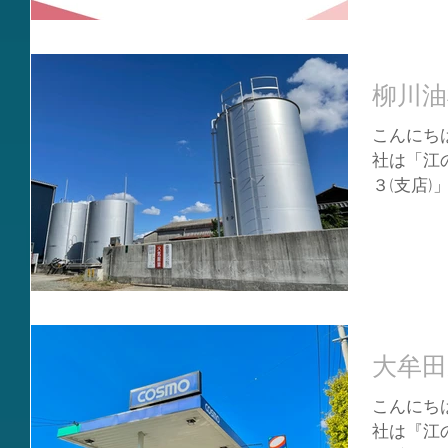
柳川油
こんにちは
社は「江
３(支店)
がありま
て、そこ
っています
大牟田
こんにちは
社は『江の