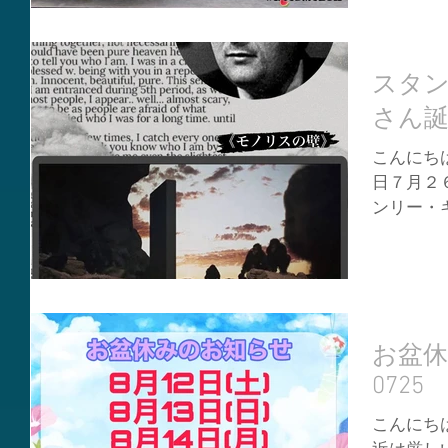
スタ
さん誕
こんにちは
日７月２
ンリー・
タンリー
が強く、
く有名で
しゃいます
お盆
0725
こんにちは