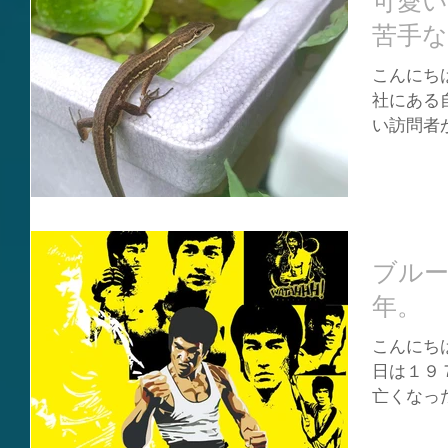
可愛い
苦手な
こんにちは
社にある
い訪問者が
ヘビの仲
ビ』です
けど、よ
た😳💭...
ブル
年。 0
こんにちは
日は１９
亡くなっ
に没後５
一度は聞