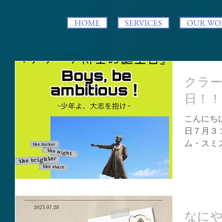
HOME
SERVICES
OUR WO
クラ
日！！
こんにちは
日７月３
ム・スミ
ク博士と
を育成す
（現北海
れ、１期生
なに