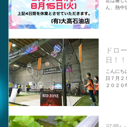
近は厳し
ん、熱中
をお過ご
は水の事
してください
ドロ
日！！
こんにちは
日７月２
２０２０
場が大分
分・熊本
す❗ 子
の有無に関