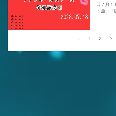
日７月１
ト曲、『
されまし
聴いたこ
しくない
ってます👑.
1
2