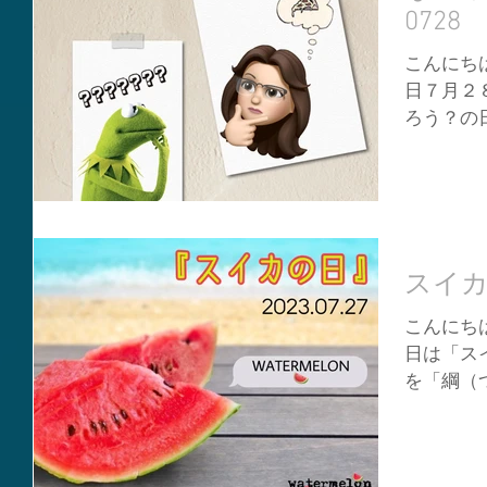
0728
こんにちは
日７月２
ろう？の
の前半と
由研究」
いという思
スイカ
こんにちは
日は「ス
を「綱（
つ（２）
わせから
カですよね