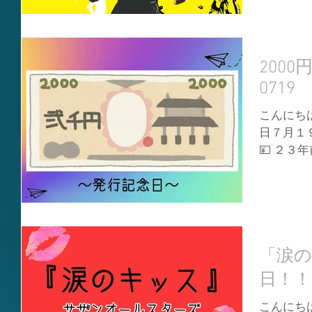
うか🧐
とあります❗
200
0719
こんにちは
日７月１
💴 ２
催される
中では唯
が発行され
「涙
日！！
こんにちは