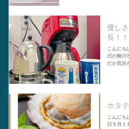
トケーキの
優し
長！！
こんにちは
日の柳川
だか気分
かもしれ
課長のお
✨...
ホタテ
こんにちは
日５月１