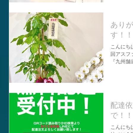
で参加させ
あり
す！！
こんにちは
回アスフ
『九州舗
所）設立
る立派な
花屋さん
という植物
配達依
で！！
こんにちは