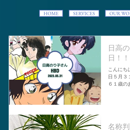
HOME
SERVICES
OUR WO
日高
日！！
こんにちは
日５月３
６１歳の
の有名な
です❗ 
南役）・
役）・「と
名称判