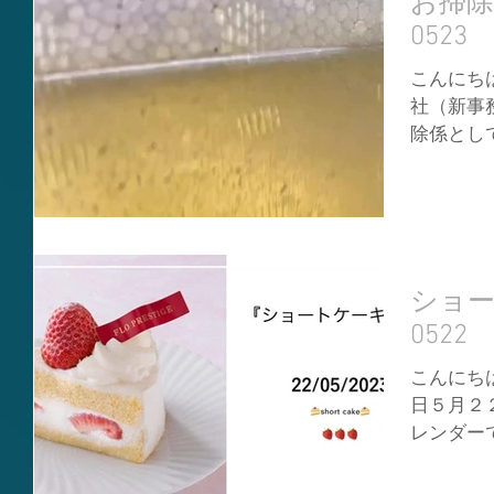
お掃
0523
こんにちは
社（新事
除係とし
います❗
いに成長
浄化する能
ショ
0522
こんにちは
日５月２
レンダー
ことが由
ご）」が