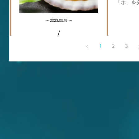
「ホ」を
とが由来
様々な健
（アミノ
トレスやアル
1
2
3