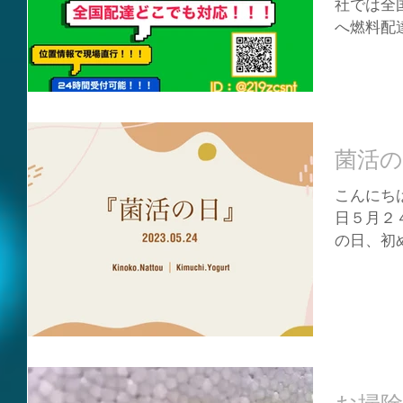
社では全
へ燃料配達
ナーシッ
対応でき
法人様の
🚛💨...
菌活の
こんにちは
日５月２
の日、初
「菌活」
来となっ
菌を取り
のことです