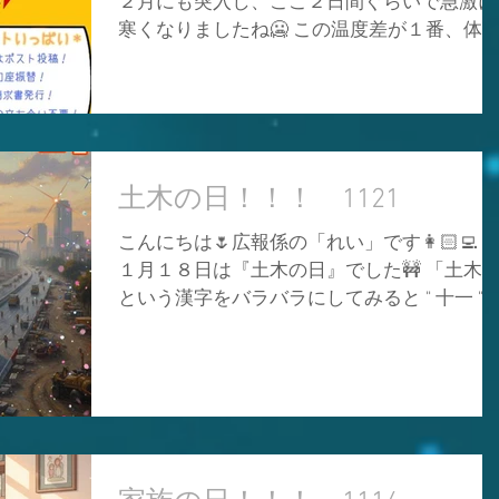
２月にも突入し、ここ２日間ぐらいで急激に
カッター、ペンや絵の具さえあれば立体作品
寒くなりましたね🥶 この温度差が１番、体
まで作れるんです❗✂️ ダンボールで本格的な
を壊しやすいのでぬくぬく対策で気を付けて
のまで作れるなんて知らなかったです🫢✨ す
ください❗🔥 暖房をつけると空気が乾燥する
ごいですよね❣️ 今思い返してみれば、去年の
で、加湿も忘れずに⚠️💧 ワタシは夜寝ると
５月に九州新幹線の筑後船小屋駅の改札口に
には、ネックウォーマーをしています🥹
九州ダンボール株式会社さんが作られた、ダ
（笑） 首を温めると身体全体が冷えにくい
ンボールアート「龍のオブジェ」が飾られて
土木の日！！！ 1121
うです🫢✨ ↑ワタシの母情報です（笑） 間違
いました🐉✨ 思わず写真をパシャリ❗📸✨ ダ
っていたらすみません🥲💦 さて、寒くなっ
ボールとは思えない迫力ですよね❗✨ 現在も
こんにちは🌷広報係の「れい」です👩🏻‍💻 
きたということは弊社の灯油定期配達サービ
られているかどうか分かりませんが、筑後船
１月１８日は『土木の日』でした🚧 「土木
ス『 ほっかほっか定期便 』が皆様のお役に
小屋駅に
という漢字をバラバラにしてみると " 十一 " 
てる時期ですね❗🚛🔥 このサービスは当社ス
" 十八 " に見えるとこから１１月１８日に制
ッフが毎月２回、 ボイラー限定 で定期巡回
されました📆 なんだかユニークな由来です
給油するしくみになっています❗⛽✨ これに
ね🤭（笑） 「土木」と聞いてもあまり馴染
って 「灯油切れ」 や 「注文忘れ」 などが解
がないように思えますが、実はワタシたちに
消されます🥰❣️ さらに！残量を確認する必要
とってすごく関わりのある言葉なんです🧐✨
がないので、大きな手間が省けるんです❗🤗 
いつも歩いている道路、毎日使う水道、公園
かにも 🔴給油時の立ち会い不要 🔴毎月の請
や河川の安全対策、もちろんワタシたちが住