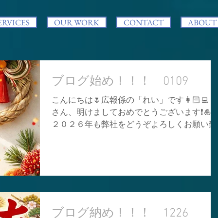
ERVICES
OUR WORK
CONTACT
ABOUT
ブログ始め！！！ 0109
こんにちは🌷広報係の「れい」です👩🏻‍💻 
さん、明けましておめでとうございます❗🎍
２０２６年も弊社をどうぞよろしくお願い致
します❗🙇🏻‍♀️💗 何事にも 『感謝』『初心』 を
忘れず全力で頑張っていこうと思います❗ ワ
シも、もっと弊社を知ってもらえるように楽
しくブログを更新していきます🥰🌐✨ 基本
末に更新しているので是非見てみてください
ね😊❣️ 皆さんは、年末年始どのように過ごし
ましたか❓👀💭 ワタシは美味しいものをいっ
ブログ納め！！！ 1226