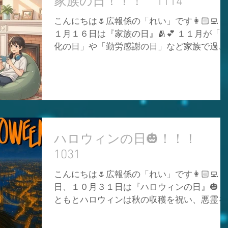
家族の日！！！ 1114
書発行 🔴安心の口座振替 🔴給油後に配達伝
んでいる家まで、すべて土木の仕事と関係し
をポスト投函 🔴給油なしの場合は残量をポ
こんにちは🌷広報係の「れい」です👩🏻‍💻 
ているんです❗🚧 土木の現場で働いている方
ト投函...
１月１６日は『家族の日』🫂💕 １１月が「
はどんな天気の日でも、どんな状況でも街の
化の日」や「勤労感謝の日」など家族で過ご
安全と便利な暮らしが出来るように力を注い
す機会が増える季節であることから文部科学
で、ワタシたちを支えてくれています❗🔥 ま
省が制定した記念日で、日付は毎年固定では
に「縁の下の力持ち」ですね😌💕 普段なか
なく「１１月の第３日曜日」が家族の日とさ
か気づきませんが、身の回りには土木の仕事
れています🥰 前後２週間は「家族の週間」
がたくさんあります🤭✨ この記念日をきっか
して全国でイベントなどが行われるそうです
けに土木に携わるすべての方々に感謝しまし
📆✨ 皆さんは「家族」との時間を大切に過ご
ょう❣️ 弊社が毎日行っている燃料配達もほと
していますか❓ 忙しい毎日の中でつい後回し
ハロウィンの日🎃！！！
んどが工事現場なので、土木関係の方々のお
になっていませんか❓💦 「おはよう」や「お
かげです❗🚛🔥 感謝を忘れず、これからも燃
1031
かえり」、「ありがとう」などの何気ない会
話、一緒にご飯を食べたり、そういう時間が
こんにちは🌷広報係の「れい」です👩🏻‍💻 
１番大切な瞬間ですよね😌💭💗 家族と離れ
日、１０月３１日は『ハロウィンの日』🎃 
暮らしている方はこの記念日をきっかけに、
ともとハロウィンは秋の収穫を祝い、悪霊を
いつも伝えられていない感謝の気持ちや「元
追い払うお祭りとして始まったそうです😈 
気にしてる？」などの連絡をしてみても良い
では日本でも仮装を楽しんだり、友だち同士