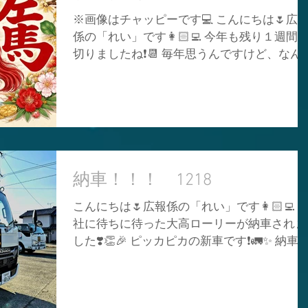
ぱいいただき、特に特別な日しか食べられな
※画像はチャッピーです💻 こんにちは🌷広
い「カニ」を思う存分食べて楽しみました🦀
係の「れい」です👩🏻‍💻 今年も残り１週間
💗 年末が近づいてくると「カニ食べたい！
切りましたね❗📆 毎年思うんですけど、なん
ニ食べたい！」と連呼するぐらい大好きなん
こんなに１年過ぎるのが早く感じるんでしょ
です😂💗（笑） カニに取り憑かれています
うか、、、😅 年々早くなってきている気が
🥹（笑） 改めて「食べる」って幸せだな～
ます😶💭（笑） こうやって人生が過ぎ去っ
感じた年末年始でした🤭❣️ 何事も無く、健康
いってるんだな～と思いながら、一日一日を
で仕事始めは出来ましたでしょうか❓🫣✨ や
後悔しないよう、大事に楽しく過ごそうと思
り１番は「健康」でいることですね😌🍀 体
います❣️😌 皆さんも楽しく笑顔で過ごしてく
を壊してしまうと何も出来なくなってしまう
ださいね🥰💗 嫌なことがあったとしてもポ
納車！！！ 1218
ので、自分の身体に「ありがとう」を伝えて
ティブにいきましょう❣️ さて、来年は午年で
毎日を過ごしていきましょう
こんにちは🌷広報係の「れい」です👩🏻‍💻 
すが、ただの午年ではないんです🫢🐎 十干
社に待ちに待った大高ローリーが納車されま
（じっかん）の「丙（ひのえ）」と十二支
した❣️👏🎉 ピッカピカの新車です❗🚛✨ 納車
（じゅうにし）の「午」が組み合わさった
でに時間がかかりましたが、無事に納車でき
『丙午（ひのえうま）』という６０年に一度
てホッとしました😌🙏 以前の大高ローリー
巡ってくる年なんです🐴🔥 昔では怖い言い
りフェイス（お顔）が少しスリムになり厳つ
えがあったのですが現在はその言い伝えも薄