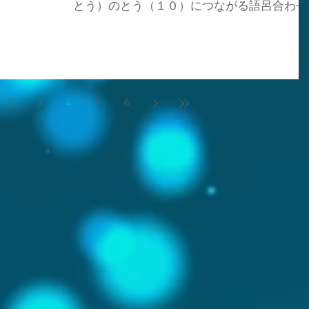
とう）のとう（１０）につながる語呂合わせ
うと思います🤗✨ 今の時代、アニメといえば
と、冷凍食品の保存基準温度が「ー１８℃以
日本を代表する文化の１つになっていますよ
下」という事にもちなんで制定されました📆
ね❗🎌 子どもから大人まで楽しめて、国境を
✨ さらに、１０月は食欲の秋ということもあ
えて世界中で「ＡＮＩＭＥ」という言葉が通
り「冷凍食品の美味しさを改めて感じてほし
じるぐらいの存在になっているので本当にす
い」という願いも込められています😌✨ 冷凍
ごいです🌏❣️ アニメがきっかけで日本を好き
2
3
4
5
6
食品を食卓に出すと「手抜き」と思われがち
になってくれる外国人の方々が、たくさんい
ですが、最近の冷凍食品は技術もパワーアッ
らっしゃるそうです🥹❤️‍🔥 好きなアニメキャ
プしていて味のクオリティも高くなっている
クターのコスプレをしたりフィギュアを集
んです❣️✨ もちろん栄養も😌💕 電子レンジで
温めるだけで本格的な味が楽しめるものもた
くさんあります🥰 パラパラのチャーハンや
子、ラーメン、ピザなどなど、、、💭✨ 冷凍
野菜なども売ってあり、下ごしらえ不要でそ
のままスープや炒め物に使えるので料理の時
短にも役立ちます❗👏 ワタシも冷凍食品には
ごく助けてもらっているので、冷凍庫には常
備しています🥹 夜ご飯のサブメニューに「