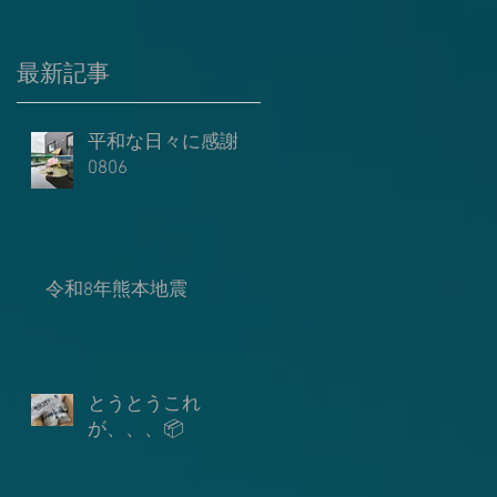
報
を
カ
最新記事
で
ね
平和な日々に感謝
し
と
0806
て
は
調
ジ
令和8年熊本地震
弊
ま
とうとうこれ
が、、、📦
よ
伝