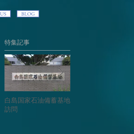
 US
BLOG
特集記事
皆
✨
タ
白島国家石油備蓄基地
この度の大雨により
、週
訪問
被災された皆様に謹
んでお見舞い申し上
げます。