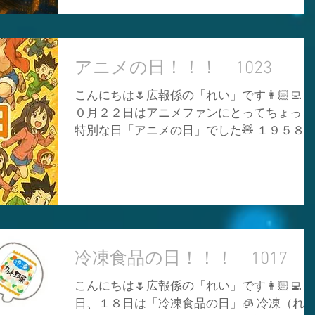
かもしれません🥰 気持ちは必ず届くと思い
でお菓子交換をしたり、カボチャ料理を食べ
す😌💌 家族との時間は限られていて、永遠
たり、友だちや家族で過ごす季節のイベント
はないので後悔しないように、、、。 伝え
になってますよね🥰✨ ワタシも今日の夜ご飯
アニメの日！！！ 1023
れるときにちゃんと伝えて、会話や食事など
をハロウィン仕様にしようかな~っと思って
日常生活も大事に過ごしましょう🥰💕 ワタ
す🤭👻💕 餃子の皮をオバケ型や星型にくり
こんにちは🌷広報係の「れい」です👩🏻‍💻 
は家族大好き人間なので
いてワンタンスープを作ろうかなと😂🌟 い
０月２２日はアニメファンにとってちょっと
もより時間はかかるんですけど、食べてくれ
特別な日「アニメの日」でした🧸 １９５８
る人が少しでも笑顔になってくれたら嬉しい
のこの日に日本初の長辺カラーアニメ映画
ので頑張ろうと思います🥹💪✨ 料理だけじゃ
「白蛇伝」が公開されたことにちなんで制定
なくてもさりげなくハロウィンの雰囲気を取
されました📆✨ ※ちなみに今日の画像は '' チ
り入れてみてはいかがでしょうか❓🐈‍⬛✨ ハ
ャッピー（チャットＧＰＴ） '' に作成しても
ウィンの飾りを置いてみたり、かぼちゃを使
らいました😆✨ 皆さんアニメは好きですか❓
ったスイーツを買って食べたりするのもオス
📺 ワタシの妹がアニメが大好きで、毎日見
スメです😘💕 ハロウィンは「楽しむ心」を
ます😂💕 最近のアニメはほぼ知っていると
冷凍食品の日！！！ 1017
有する日でもあるので、是非皆さんもハロウ
ってもいいぐらい詳しいです🥹👏 転生系や
ィンを感じて楽しい１日にしてください🥰🍭
こんにちは🌷広報係の「れい」です👩🏻‍💻 
トルアクション系、ミステリー系や医療薬学
💞 本日の画像もチャッピー（チャットＧＰ
日、１８日は「冷凍食品の日」🧊 冷凍（れ
系などなど、、、🎥 この記念日を妹に教え
Ｔ）に作成して