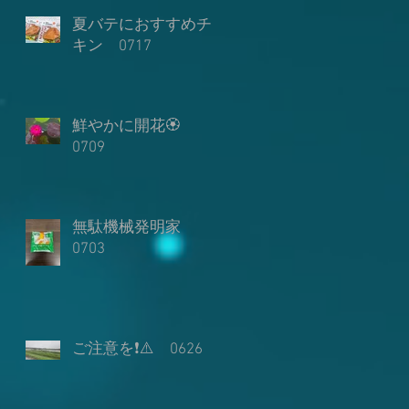
✨
夏バテにおすすめチ
キン 0717
や
な
鮮やかに開花🏵️
１
0709
で
は
ス
無駄機械発明家
0703
細
て
時
や
ご注意を❗⚠️ 0626
ア
１
や