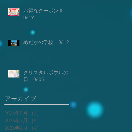
調
も
お得なクーポン📱
0619
の
き
めだかの学校 0612
そ
ン
て
飾
１
」
クリスタルボウルの
立
と
日 0605
タ
定
し
よ
よ
アーカイブ
み
2026年8月
（1）
1件の記事
ほ
2026年7月
（5）
5件の記事
求
2026年6月
（4）
4件の記事